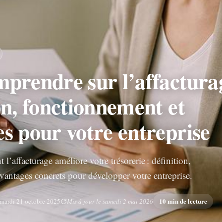
prendre sur l’affacturag
on, fonctionnement et
s pour votre entreprise
’affacturage améliore votre trésorerie : définition,
vantages concrets pour développer votre entreprise.
10 min de lecture
mardi 21 octobre 2025
Mis à jour le samedi 2 mai 2026