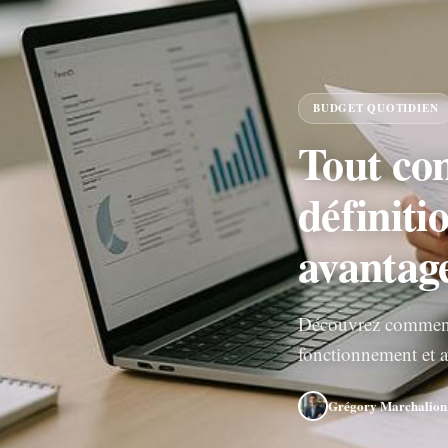
BUDGET QUOTIDIEN
Tout com
définiti
avantage
Découvrez comment l
fonctionnement et a
Grégory Marchalion