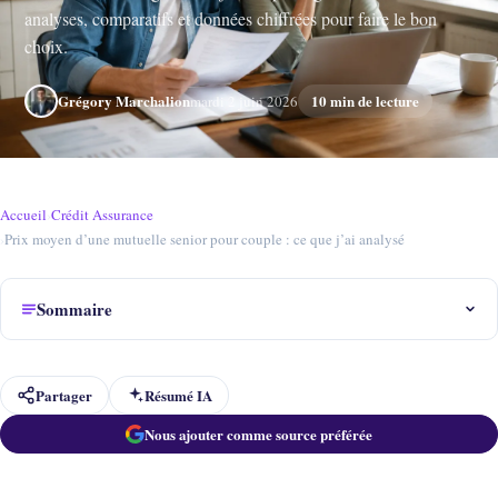
analyses, comparatifs et données chiffrées pour faire le bon
choix.
Grégory Marchalion
10 min de lecture
mardi 2 juin 2026
Accueil
›
Crédit Assurance
›
Prix moyen d’une mutuelle senior pour couple : ce que j’ai analysé
Sommaire
Partager
Résumé IA
Nous ajouter comme source préférée