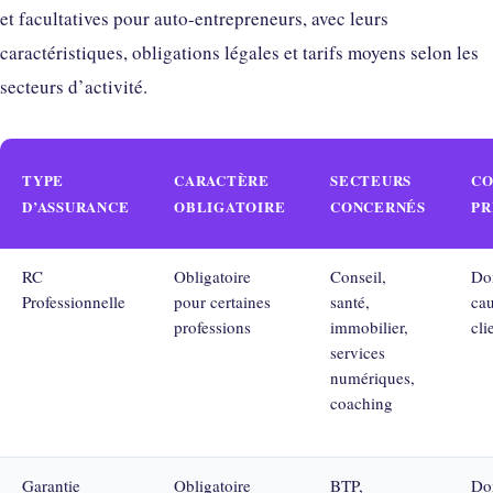
et facultatives pour auto-entrepreneurs, avec leurs
caractéristiques, obligations légales et tarifs moyens selon les
secteurs d’activité.
TYPE
CARACTÈRE
SECTEURS
CO
D’ASSURANCE
OBLIGATOIRE
CONCERNÉS
PR
RC
Obligatoire
Conseil,
Do
Professionnelle
pour certaines
santé,
ca
professions
immobilier,
cli
services
numériques,
coaching
Garantie
Obligatoire
BTP,
Do