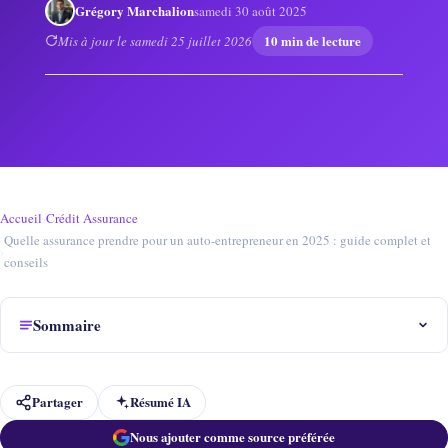
Grégory Marchalion
samedi 30 août 2025
10 min de lecture
Mis à jour le samedi 25 juillet 2026
Accueil
›
Crédit Assurance
Quelle assurance prendre pour un auto-entrepreneur en 2025 : guide complet et
›
conseils
Sommaire
Partager
Résumé IA
Nous ajouter comme source préférée