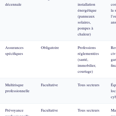
décennale
installation
co
énergétique
la 
(panneaux
l’o
solaires,
ans
pompes à
chaleur)
Assurances
Obligatoire
Professions
Res
spécifiques
réglementées
civ
(santé,
gar
immobilier,
fin
courtage)
Multirisque
Facultative
Tous secteurs
Éq
professionnelle
loc
cyb
Prévoyance
Facultative
Tous secteurs
Ma
professionnelle
rev