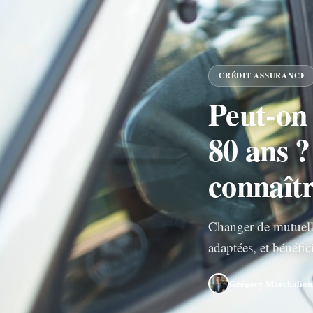
CRÉDIT ASSURANCE
Peut-on
80 ans ?
connaît
Changer de mutuelle
adaptées, et bénéfic
Grégory Marchalion