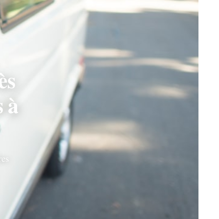
ès
s à
res