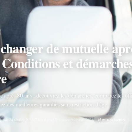
 changer de mutuelle apr
 Conditions et démarche
re
 après 80 ans : découvrez les démarches, comparez les off
iez des meilleures garanties sans restriction d'âge.
15 min de lecture
lundi 24 février 2025
Mis à jour le vendredi 29 mai 2026