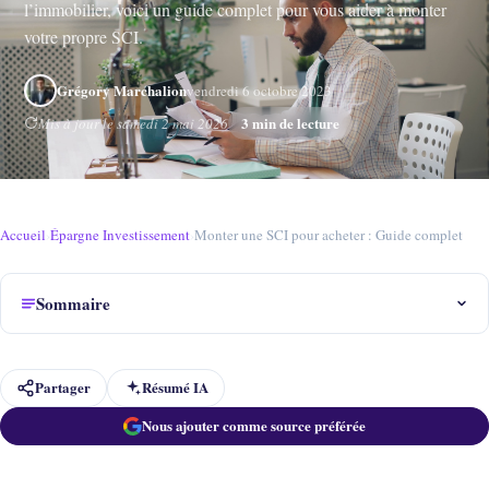
l’immobilier, voici un guide complet pour vous aider à monter
votre propre SCI.
Grégory Marchalion
vendredi 6 octobre 2023
3 min de lecture
Mis à jour le samedi 2 mai 2026
Accueil
›
Épargne Investissement
›
Monter une SCI pour acheter : Guide complet
Sommaire
Partager
Résumé IA
Nous ajouter comme source préférée