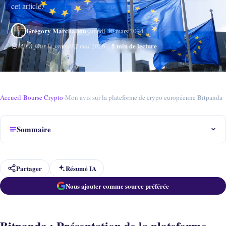
cet article.
Grégory Marchalion
samedi 30 mars 2024
5 min de lecture
Mis à jour le samedi 2 mai 2026
Accueil
›
Bourse Crypto
›
Mon avis sur la plateforme de crypo européenne Bitpanda
Sommaire
Partager
Résumé IA
Nous ajouter comme source préférée
Bitpanda : Présentation de la plateforme