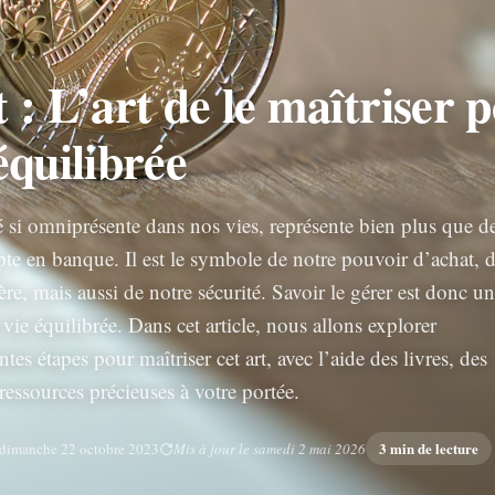
 : L’art de le maîtriser 
équilibrée
té si omniprésente dans nos vies, représente bien plus que d
pte en banque. Il est le symbole de notre pouvoir d’achat, 
ière, mais aussi de notre sécurité. Savoir le gérer est donc un
 vie équilibrée. Dans cet article, nous allons explorer
tes étapes pour maîtriser cet art, avec l’aide des livres, des
 ressources précieuses à votre portée.
3 min de lecture
dimanche 22 octobre 2023
Mis à jour le samedi 2 mai 2026