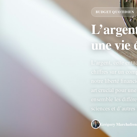
BUDGET QUOTIDIEN
L’argent
une vie 
L’argent, cette enti
chiffres sur un com
notre liberté financ
art crucial pour une
ensemble les différen
sciences et d’autres
Grégory Marchalion