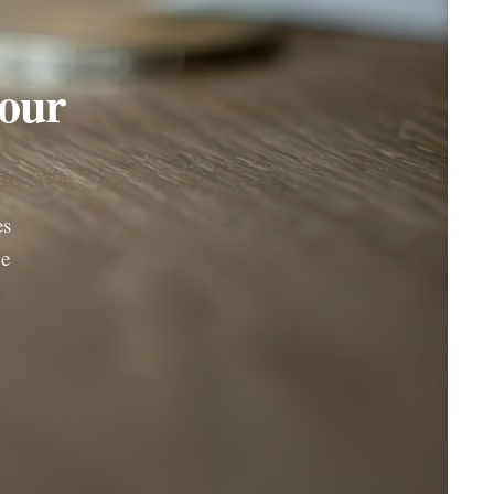
pour
es
de