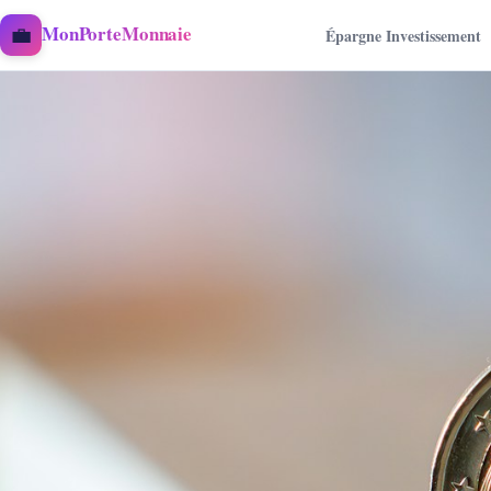
Aller au contenu
💼
MonPorteMonnaie
Épargne Investissement