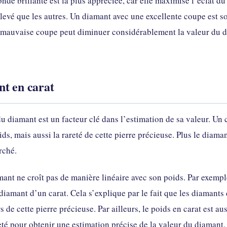
onde brillante est la plus appréciée, car elle maximise l’éclat d
 élevé que les autres. Un diamant avec une excellente coupe est s
 mauvaise coupe peut diminuer considérablement la valeur du d
nt en carat
du diamant est un facteur clé dans l’estimation de sa valeur. Un
ds, mais aussi la rareté de cette pierre précieuse. Plus le diamant
rché.
amant ne croît pas de manière linéaire avec son poids. Par exemp
diamant d’un carat. Cela s’explique par le fait que les diamants 
 de cette pierre précieuse. Par ailleurs, le poids en carat est au
eté pour obtenir une estimation précise de la valeur du diamant.