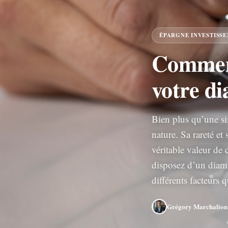
ÉPARGNE INVESTISS
Comment
votre d
Bien plus qu’une sim
nature. Sa rareté et
véritable valeur de
disposez d’un diama
différents facteurs
Grégory Marchalion