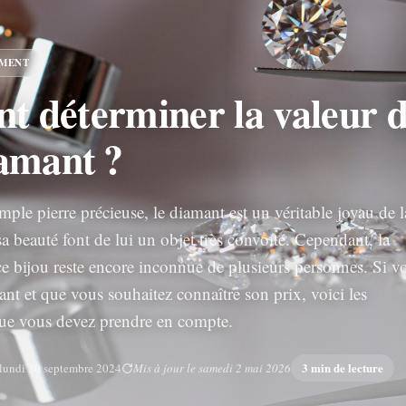
EMENT
 déterminer la valeur 
iamant ?
ple pierre précieuse, le diamant est un véritable joyau de l
 sa beauté font de lui un objet très convoité. Cependant, la
 ce bijou reste encore inconnue de plusieurs personnes. Si v
nt et que vous souhaitez connaître son prix, voici les
 que vous devez prendre en compte.
3 min de lecture
lundi 30 septembre 2024
Mis à jour le samedi 2 mai 2026