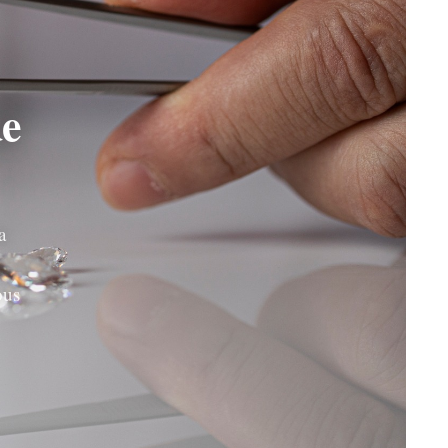
de
a
ous