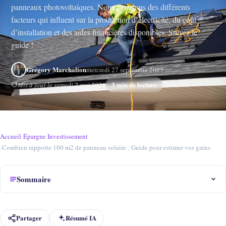
panneaux photovoltaïques. Nous parlerons des différents
facteurs qui influent sur la production d’électricité, du coût
d’installation et des aides financières disponibles. Suivez le
guide !
Grégory Marchalion
mercredi 27 septembre 2023
3 min de lecture
Mis à jour le samedi 2 mai 2026
Accueil
›
Épargne Investissement
›
Combien rapporte 100 m2 de panneau solaire : Guide pour estimer vos gains
Sommaire
Partager
Résumé IA